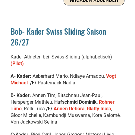
Bob- Kader Swiss Sliding Saison
26/27
Kader Athleten bei Swiss Sliding (alphabetisch)
(Pilot)
A- Kader:
Aeberhard Mario, Ndiaye Amadou,
Vogt
Michael
/F/
Pasternack Nadja
B- Kader:
Annen Tim, Bitschnau Jean-Paul,
Hersperger Mathieu,
Hufschmid Dominik
,
Rohner
Timo
, Rolli Luca
/F/
Annen Debora
,
Blatty Inola
,
Gloor Michelle, Kambundji Muswama, Kora Salomé,
Von Jackowski Selina
C-Kader:
Bieri Cyril, Jones Gregory, Matossi Livio,